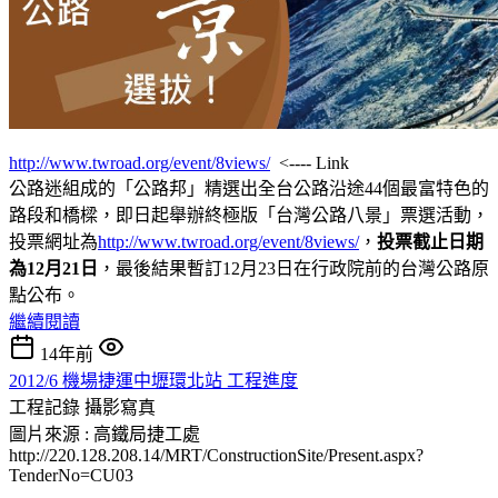
http://www.twroad.org/event/8views/
<---- Link
公路迷組成的「公路邦」精選出全台公路沿途44個最富特色的
路段和橋樑，即日起舉辦終極版「台灣公路八景」票選活動，
投票網址為
http://www.twroad.org/event/8views/
，
投票截止日期
為12月21日
，最後結果暫訂12月23日在行政院前的台灣公路原
點公布。
繼續閱讀
14年前
2012/6 機場捷運中壢環北站 工程進度
工程記錄
攝影寫真
圖片來源 : 高鐵局捷工處
http://220.128.208.14/MRT/ConstructionSite/Present.aspx?
TenderNo=CU03