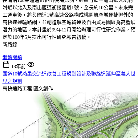
往南沿108縣道通過桃園機場北側，經蘆竹鄉至龜山鄉大坑村
附近以北入及南出匝道銜接國道1號，全長約10公里。未來完
工通車後，將與國道1號高速公路構成桃園航空城便捷聯外的
高快速運輸路網，並創造航空城貨運及自由貿易園區為高發展
潛力的地區。本計畫於99年12月開始辦理可行性研究作業，預
定於100年5月提出可行性研究報告初稿。
新路線
繼續閱讀
13年前
國道10號燕巢交流道改善工程規劃設計及聯絡道延伸至義大世
界之規劃
高快速路工程
圖文創作