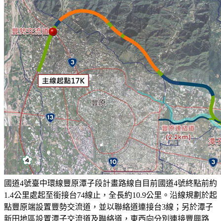
國道4號臺中環線豐原潭子段計畫路線自目前國道4號終點前約
1.4公里處起至銜接台74線止，全長約10.9公里。沿線規劃於起
點豐原端設置豐勢交流道，並以聯絡道連接台3線；另於潭子
新田地區設置潭子交流道及聯絡道，東西向分別連接豐興路