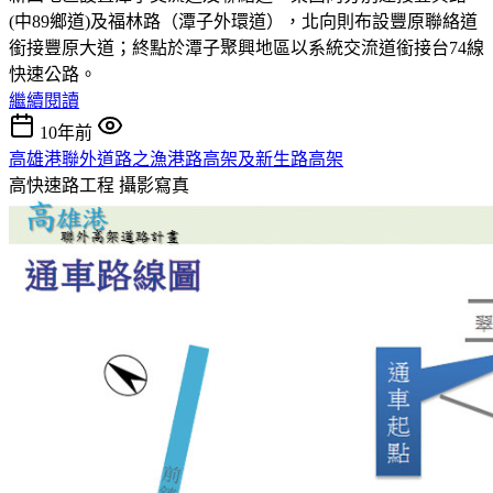
(中89鄉道)及福林路（潭子外環道），北向則布設豐原聯絡道
銜接豐原大道；終點於潭子聚興地區以系統交流道銜接台74線
快速公路。
繼續閱讀
10年前
高雄港聯外道路之漁港路高架及新生路高架
高快速路工程
攝影寫真