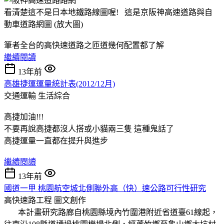
看清楚這不是日本地鐵路線圖喔! 這是京阪神高速道路與自
動車道路網圖 (放大圖)
筆者全台的高快速道路之匝道幾何配置都了解
繼續閱讀
13年前
高雄捷運運量統計表(2012/12月)
交通運輸
生活綜合
高捷加油!!!
不要再說高捷都沒人搭或小貓兩三隻 這種鬼話了
高捷運量一直都在提升與進步
繼續閱讀
13年前
國道一甲 桃園航空城北側聯外高（快）速公路可行性研究
高快速路工程
圖文創作
本計畫研究路廊自桃園縣境內竹圍港附近省道臺61線起，