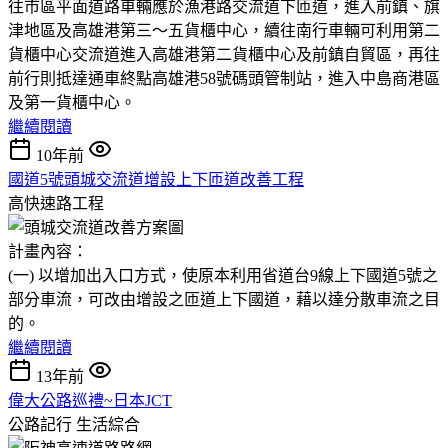
往市區平面道路車輛應於漁港路交流道下匝道，進入前鎮、旗
津地區及高雄港第三～五貨櫃中心，續往南行車輛可利用第二
貨櫃中心交流道進入高雄港第二貨櫃中心及前鎮自貿區，再往
前行則抵達通車終點高雄港58號碼頭管制站，進入中島商港區
及第一貨櫃中心。
繼續閱讀
10年前
國道5號頭城交流道增設上下匝道改善工程
高快速路工程
計畫內容：
(一) 以增加出入口方式，使原本利用省道台9線上下國道5號之
部分車流，可改由增設之匝道上下國道，藉以達分散車流之目
的。
繼續閱讀
13年前
偉大公路巡禮~日本JCT
公路記行
生活綜合